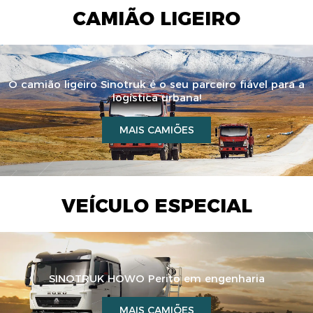
CAMIÃO LIGEIRO
O camião ligeiro Sinotruk é o seu parceiro fiável para a
logística urbana!
MAIS CAMIÕES
VEÍCULO ESPECIAL
SINOTRUK HOWO Perito em engenharia
MAIS CAMIÕES