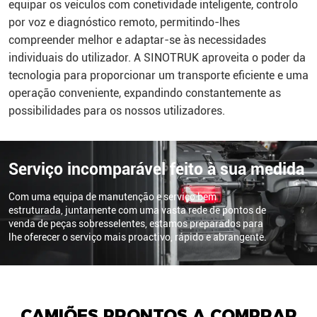
equipar os veículos com conetividade inteligente, controlo
por voz e diagnóstico remoto, permitindo-lhes
compreender melhor e adaptar-se às necessidades
individuais do utilizador. A SINOTRUK aproveita o poder da
tecnologia para proporcionar um transporte eficiente e uma
operação conveniente, expandindo constantemente as
possibilidades para os nossos utilizadores.
Serviço incomparável feito à sua medida
Com uma equipa de manutenção e serviço bem
estruturada, juntamente com uma vasta rede de pontos de
venda de peças sobresselentes, estamos preparados para
lhe oferecer o serviço mais proactivo, rápido e abrangente.
CAMIÕES PRONTOS A COMPRAR