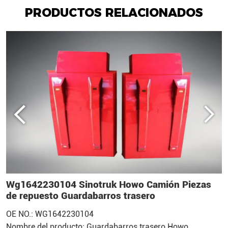
PRODUCTOS RELACIONADOS
Wg1642230104 Sinotruk Howo Camión Piezas
W
de repuesto Guardabarros trasero
r
OE NO.: WG1642230104
O
Nombre del producto: Guardabarros trasero Howo
N