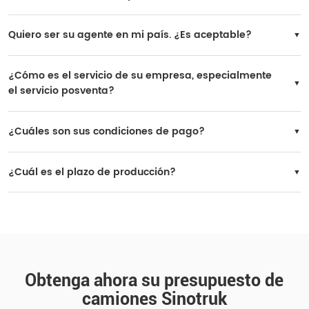
Todos los camiones son productos originales de SINOTRUK, y la calidad está
100% garantizada.
Quiero ser su agente en mi país. ¿Es aceptable?
Sí, es posible. Si su volumen de compra es grande, podemos considerarlo. Un
pedido anual de 200 unidades es aceptable.
¿Cómo es el servicio de su empresa, especialmente
el servicio posventa?
SINOTRUK cuenta con numerosas estaciones de servicio posventa en todo el
mundo, y las piezas de repuesto están ampliamente disponibles en los
¿Cuáles son sus condiciones de pago?
mercados locales.
Puede elegir 30% prepagado y 70% pagado antes de la entrega.
¿Cuál es el plazo de producción?
Plazo de entrega: dentro de los 30 días laborables siguientes a la recepción del
depósito.
Obtenga ahora su presupuesto de
camiones Sinotruk