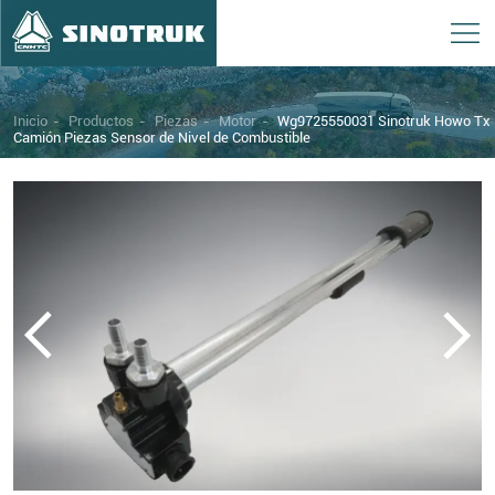
Inicio
-
Productos
-
Piezas
-
Motor
-
Wg9725550031 Sinotruk Howo Tx
Camión Piezas Sensor de Nivel de Combustible