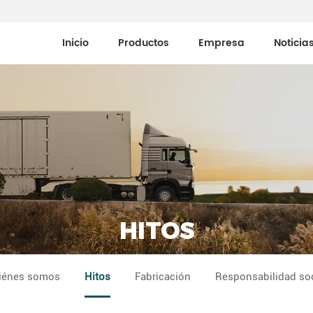
Inicio
Productos
Empresa
Noticia
Medios De Comunicaci
HITOS
iénes somos
Hitos
Fabricación
Responsabilidad soc