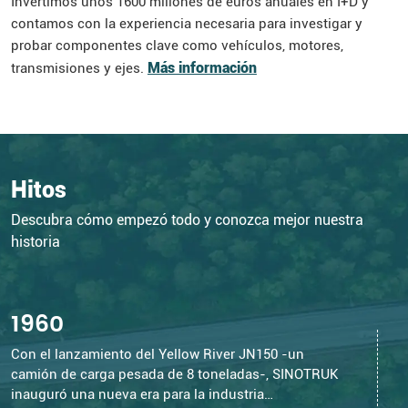
Invertimos unos 1600 millones de euros anuales en I+D y
contamos con la experiencia necesaria para investigar y
probar componentes clave como vehículos, motores,
Más información
transmisiones y ejes.
Hitos
Descubra cómo empezó todo y conozca mejor nuestra
historia
1960
Con el lanzamiento del Yellow River JN150 -un
S
camión de carga pesada de 8 toneladas-, SINOTRUK
Y
inauguró una nueva era para la industria